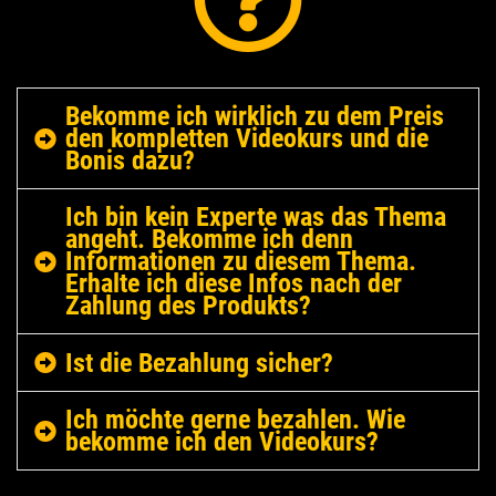
Bekomme ich wirklich zu dem Preis
den kompletten Videokurs und die
Bonis dazu?
Ja, absolut! Du erhältst nicht nur den vollständigen
Ich bin kein Experte was das Thema
angeht. Bekomme ich denn
Videokurs, sondern auch alle Bonusinhalte zum
Informationen zu diesem Thema.
Erhalte ich diese Infos nach der
angegebenen Preis. Wir glauben an faire und
Zahlung des Produkts?
transparente Preisgestaltung, damit jeder die
Ja, in diesem Videokurs geht es genau um das Thema,
Möglichkeit hat, von unserem umfangreichen Angebot zu
Ist die Bezahlung sicher?
"Wie man mit der künstlichen Intelligenz und mit
profitieren.
Wir arbeiten mit dem deutschen
Ich möchte gerne bezahlen. Wie
Affiliate Marketing online Geld verdienen kann" Die
bekomme ich den Videokurs?
Zahlungsanbieter Digistore24 aus Hildesheim
Videos sind leicht verständlich auch für Einsteiger
zusammen. Digistore24 ist schon seit vielen
Nach der Bezahlung bekommst du deine