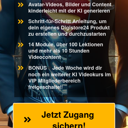
Avatar-Videos, Bilder und Content
kinderleicht mit der KI generieren
Schritt-für-Schritt Anleitung, um
dein eigenes Digistore24 Produkt
zu erstellen und durchzustarten
14 Module, über 100 Lektionen
und mehr als 10 Stunden
Videocontent
BONUS
Jede Woche wird dir
⭐️
noch ein weiterer KI Videokurs im
VIP Mitgliederbereich
t!
freigeschalte
Jetzt Zugang 
sichern!