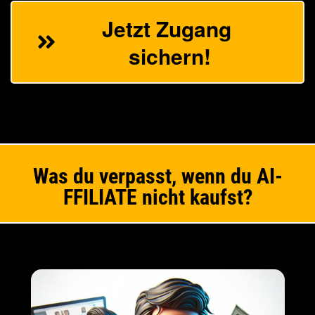
Jetzt Zugang 
sichern!
Was du verpasst, wenn du AI-
FFILIATE nicht kaufst?