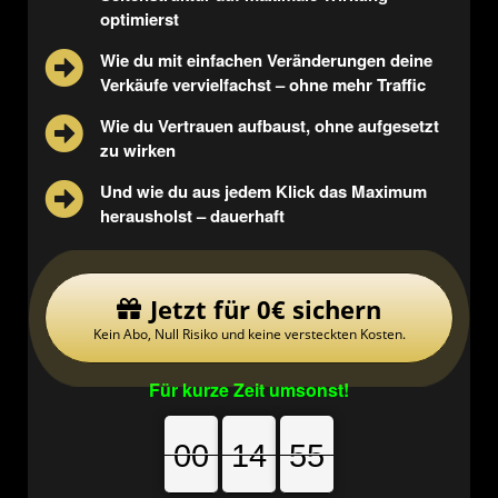
optimierst
Wie du mit einfachen Veränderungen deine
Verkäufe vervielfachst – ohne mehr Traffic
Wie du Vertrauen aufbaust, ohne aufgesetzt
zu wirken
Und wie du aus jedem Klick das Maximum
herausholst – dauerhaft
Jetzt für 0€ sichern
Kein Abo, Null Risiko und keine versteckten Kosten.
Für kurze Zeit umsonst!
00
00
00
14
14
14
55
54
55