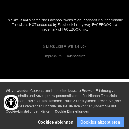
Digistore24 aus Hildesheim zusammen. Digistore24
gestalten.
Bemühungen zu verstärken und zu erweitern.
ist schon seit vielen Jahren auf dem Markt und
This site is not a part of the Facebook website or Facebook Inc. Additionally,
wurde mehrfach geprüft. Die Bestellformulare sind
This site is NOT endorsed by Facebook in any way. FACEBOOK is a
trademark of FACEBOOK, Inc.
verschlüsselt und deine Daten werden gemäß den
Datenschutzbedingungen verwaltet.
© Black Gold AI Affiliate Box
Impressum
Datenschutz
Wir verwenden Cookies, um Ihnen eine bessere Browser-Erfahrung zu
bieten, Inhalte und Anzeigen zu personalisieren, Funktionen für soziale
Medien bereitzustellen und unseren Traffic zu analysieren. Lesen Sie, wie
wir Cookies verwenden und wie Sie sie steuern können, indem Sie auf
Cookie-Einstellungen klicken.
Cookie Einstellungen
Cookies ablehnen
Cookies akzeptieren