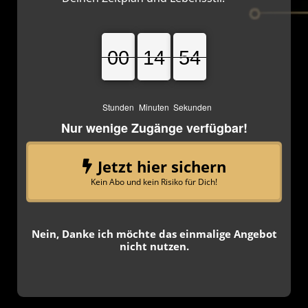
00
00
00
14
14
14
54
53
54
Stunden
Minuten
Sekunden
Nur wenige Zugänge verfügbar!
Jetzt hier sichern
Kein Abo und kein Risiko für Dich!
Nein, Danke ich möchte das einmalige Angebot
nicht nutzen.