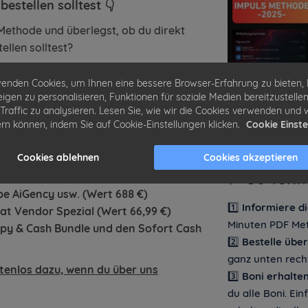
stellen solltest 👇
Methode und überlegst, ob du direkt
ellen solltest?
ch:
Bestelle über unseren Affiliate-Link
enden Cookies, um Ihnen eine bessere Browser-Erfahrung zu bieten, 
dukte!
igen zu personalisieren, Funktionen für soziale Medien bereitzustelle
Traffic zu analysieren. Lesen Sie, wie wir die Cookies verwenden und 
onus bekommst:
ern können, indem Sie auf Cookie-Einstellungen klicken.
Cookie Einst
Cookies ablehnen
Cookies akzeptieren
✅ So funkt
schen KI Cash Box 2.0, Pinterest KI
be AiGency usw. (Wert 688 €)
1️⃣
Informiere di
at Vendor Spezial (Wert 66,99 €)
Minuten PDF Met
opy & Cash Bundle und den Sofort Cash
2️⃣
Bestelle über
ganz unten recht
enlos dazu, wenn du über uns
3️⃣
Boni erhalten
du alle Boni. Ei