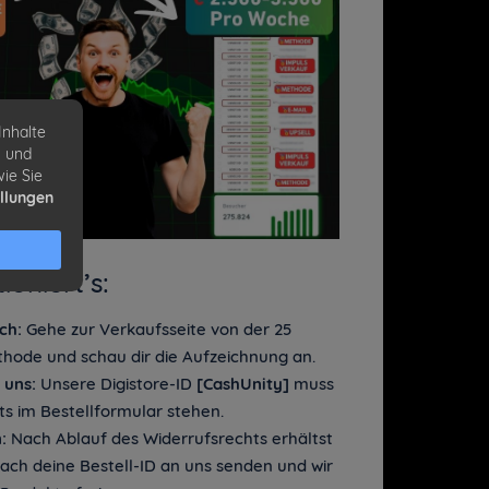
Inhalte
n und
wie Sie
ellungen
ioniert’s:
ch:
Gehe zur Verkaufsseite von der 25
hode und schau dir die Aufzeichnung an.
 uns:
Unsere Digistore-ID
[CashUnity]
muss
s im Bestellformular stehen.
:
Nach Ablauf des Widerrufsrechts erhältst
nfach deine Bestell-ID an uns senden und wir