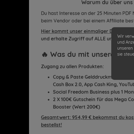
Warum du über uns be
Du hast Interesse an der 25 Minuten PDF 
beim Vendor oder bei einem Affiliate best
Hier kommt unser einmaliger Deal für Di
Wir verw
und erhalte Zugriff auf ALLE unsere Pro
und Anze
unseren 
🔥 Was du mit unserem B
sie steu
Zugang zu allen Produkten:
Copy & Paste Gelddruckmaschine, Ni
Cash Box 2.0, App Cash King, YouTu
Social Freedom Business plus 1 Mon
2 X 100€ Gutschein für das Mega C
Booster (Wert 200€)
Gesamtwert: 954,99 € bekommst du kost
bestellst!