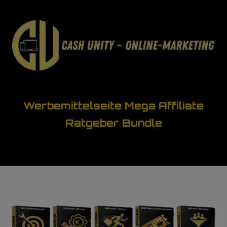
Werbemittelseite Mega Affiliate
Ratgeber Bundle