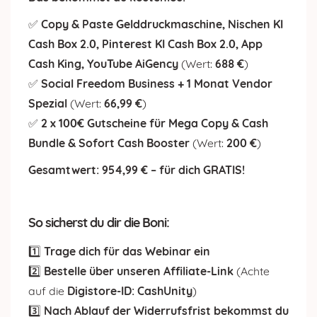
✅
Copy & Paste Gelddruckmaschine, Nischen KI
Cash Box 2.0, Pinterest KI Cash Box 2.0, App
Cash King, YouTube AiGency
(Wert:
688 €
)
✅
Social Freedom Business + 1 Monat Vendor
Spezial
(Wert:
66,99 €
)
✅
2 x 100€ Gutscheine für Mega Copy & Cash
Bundle & Sofort Cash Booster
(Wert:
200 €
)
Gesamtwert: 954,99 € – für dich GRATIS!
So sicherst du dir die Boni:
1️⃣
Trage dich für das Webinar ein
2️⃣
Bestelle über unseren Affiliate-Link
(Achte
auf die
Digistore-ID: CashUnity
)
3️⃣
Nach Ablauf der Widerrufsfrist bekommst du